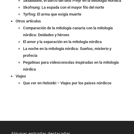
Skidbladnir, el barco del dios Freyr en la Mitología Nórdica
Skofnung: La espada con el mayor filo del norte
Tyrfing: El arma que exigía muerte
Otros artículos
Comparación de la mitología canaria con la mitología
nórdica: Deidades y héroes
El amor y la separación en la mitología nórdica
La noche en la mitología nórdica: Sueños, misterio y
profecía
Pegatinas para videoconsolas inspiradas en la mitología
nórdica
Viajes
Que ver en Helsinki – Viajes por los países nórdicos
Algunas entradas destacadas