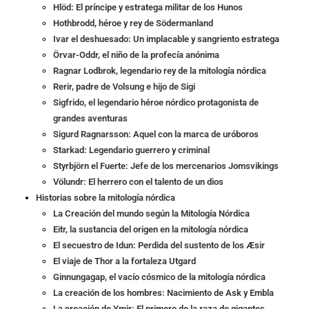
Hlöd: El príncipe y estratega militar de los Hunos
Hothbrodd, héroe y rey de Södermanland
Ivar el deshuesado: Un implacable y sangriento estratega
Örvar-Oddr, el niño de la profecía anónima
Ragnar Lodbrok, legendario rey de la mitología nórdica
Rerir, padre de Volsung e hijo de Sigi
Sigfrido, el legendario héroe nórdico protagonista de
grandes aventuras
Sigurd Ragnarsson: Aquel con la marca de uróboros
Starkad: Legendario guerrero y criminal
Styrbjörn el Fuerte: Jefe de los mercenarios Jomsvikings
Völundr: El herrero con el talento de un dios
Historias sobre la mitología nórdica
La Creación del mundo según la Mitología Nórdica
Eitr, la sustancia del origen en la mitología nórdica
El secuestro de Idun: Perdida del sustento de los Æsir
El viaje de Thor a la fortaleza Utgard
Ginnungagap, el vacío cósmico de la mitología nórdica
La creación de los hombres: Nacimiento de Ask y Embla
La creación de Ymir: El primero de la raza de gigantes