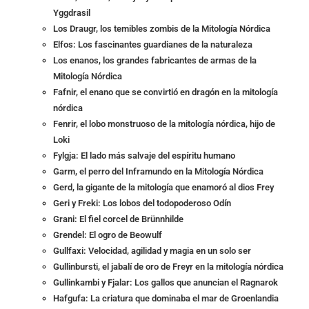
Yggdrasil
Los Draugr, los temibles zombis de la Mitología Nórdica
Elfos: Los fascinantes guardianes de la naturaleza
Los enanos, los grandes fabricantes de armas de la
Mitología Nórdica
Fafnir, el enano que se convirtió en dragón en la mitología
nórdica
Fenrir, el lobo monstruoso de la mitología nórdica, hijo de
Loki
Fylgja: El lado más salvaje del espíritu humano
Garm, el perro del Inframundo en la Mitología Nórdica
Gerd, la gigante de la mitología que enamoró al dios Frey
Geri y Freki: Los lobos del todopoderoso Odín
Grani: El fiel corcel de Brünnhilde
Grendel: El ogro de Beowulf
Gullfaxi: Velocidad, agilidad y magia en un solo ser
Gullinbursti, el jabalí de oro de Freyr en la mitología nórdica
Gullinkambi y Fjalar: Los gallos que anuncian el Ragnarok
Hafgufa: La criatura que dominaba el mar de Groenlandia