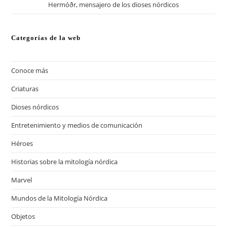
Hermóðr, mensajero de los dioses nórdicos
Categorías de la web
Conoce más
(13)
Criaturas
(57)
Dioses nórdicos
(41)
Entretenimiento y medios de comunicación
(13)
Héroes
(20)
Historias sobre la mitología nórdica
(18)
Marvel
(12)
Mundos de la Mitología Nórdica
(17)
Objetos
(28)