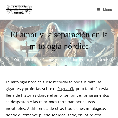
Menú
El amor y la separación en la
mitología nórdica
>
Otros artículos
>
El amor y la separación en la mitología nórdica
La mitología nórdica suele recordarse por sus batallas,
gigantes y profecías sobre el
Ragnarök
, pero también está
llena de historias donde el amor se rompe, los juramentos
se desgastan y las relaciones terminan por causas
inevitables. A diferencia de otras tradiciones mitológicas
donde el romance puede ser idealizado, en los relatos