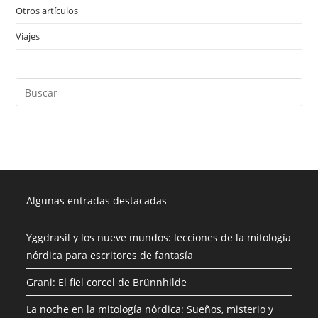
Otros artículos
(4)
Viajes
(1)
Algunas entradas destacadas
Yggdrasil y los nueve mundos: lecciones de la mitología
nórdica para escritores de fantasía
Grani: El fiel corcel de Brünnhilde
La noche en la mitología nórdica: Sueños, misterio y