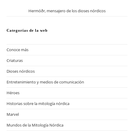
Hermóðr, mensajero de los dioses nórdicos
Categorías de la web
Conoce más
(13)
Criaturas
(57)
Dioses nórdicos
(41)
Entretenimiento y medios de comunicación
(13)
Héroes
(20)
Historias sobre la mitología nórdica
(18)
Marvel
(12)
Mundos de la Mitología Nórdica
(17)