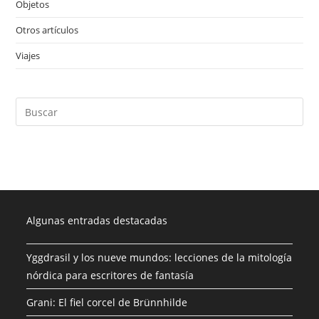
Objetos
(28)
Otros artículos
(4)
Viajes
(1)
Algunas entradas destacadas
Yggdrasil y los nueve mundos: lecciones de la mitología
nórdica para escritores de fantasía
Grani: El fiel corcel de Brünnhilde