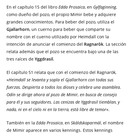
En el capítulo 15 del libro
Edda Prosaica
, en
Gylfaginning
,
como dueño del pozo, el propio Mimir bebe y adquiere
grandes conocimientos. Para beber del pozo, utiliza el
Gjallarhorn
, un cuerno para beber que comparte su
nombre con el cuerno utilizado por Heimdall con la
intención de anunciar el comienzo del
Ragnarök
. La sección
relata además que el pozo se encuentra bajo una de las
tres raíces de
Yggdrasil
.
El capítulo 51 relata que con el comienzo del Ragnarök,
«
Heimdall se levanta y sopla el Gjallarhorn con todas sus
fuerzas. Despierta a todos los dioses y celebra una asamblea.
Odín se dirige ahora al pozo de Mimir, en busca de consejo
para él y sus seguidores. Las cenizas de Yggdrasil tiemblan, y
nada, ni en el cielo ni en la tierra, está libre de temor
«.
También en la
Edda Prosaica
, en
Skáldskaparmál
, el nombre
de Mimir aparece en varios kennings. Estos kennings