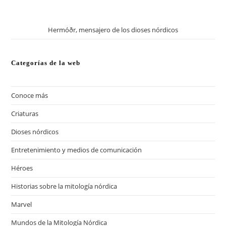
Hermóðr, mensajero de los dioses nórdicos
Categorías de la web
Conoce más
(13)
Criaturas
(57)
Dioses nórdicos
(41)
Entretenimiento y medios de comunicación
(13)
Héroes
(20)
Historias sobre la mitología nórdica
(18)
Marvel
(12)
Mundos de la Mitología Nórdica
(17)