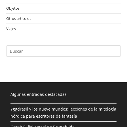
Objetos
(28)
Otros artículos
(4)
Viajes
(1)
Algunas entradas destacadas
Yggdrasil y los nueve mundos: lecciones de la mitología
nórdica para escritores de fantasía
Grani: El fiel corcel de Brünnhilde