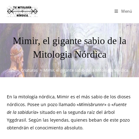
Menú
Mimir, el gigante sabio de la
Mitologia Nórdica
>
Criaturas
>
Mimir, el gigante sabio de la Mitologia Nórdica
En la mitología nórdica, Mimir es el más sabio de los dioses
nórdicos. Posee un pozo llamado «
Mímisbrunnr
» o «
Fuente
de la sabiduría
» situado en la segunda raíz del árbol
Yggdrasil. Según las leyendas, quienes beban de este pozo
obtendrán el conocimiento absoluto.