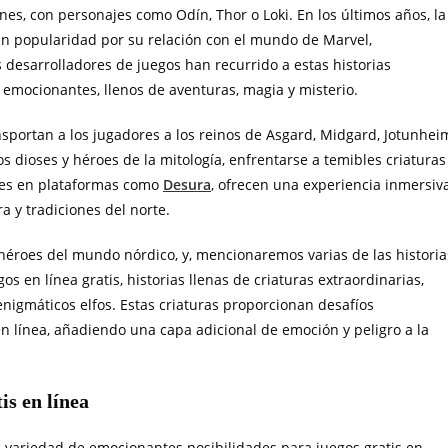
es, con personajes como Odín, Thor o Loki. En los últimos años, la
n popularidad por su relación con el mundo de Marvel,
 desarrolladores de juegos han recurrido a estas historias
 emocionantes, llenos de aventuras, magia y misterio.
nsportan a los jugadores a los reinos de Asgard, Midgard, Jotunhei
s dioses y héroes de la mitología, enfrentarse a temibles criaturas
ntes en plataformas como
Desura
, ofrecen una experiencia inmersiv
a y tradiciones del norte.
y héroes del mundo nórdico, y, mencionaremos varias de las historia
s en línea gratis, historias llenas de criaturas extraordinarias,
enigmáticos elfos. Estas criaturas proporcionan desafíos
 línea, añadiendo una capa adicional de emoción y peligro a la
is en línea
a variedad de emocionantes posibilidades para juegos gratis en