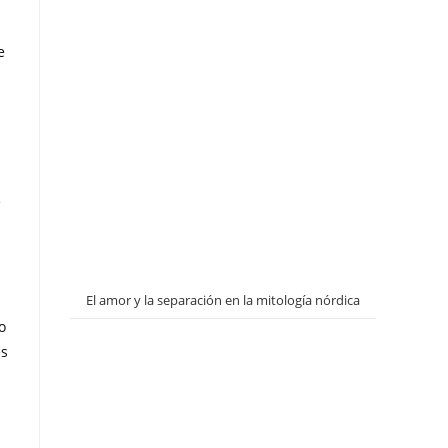
e
e
El amor y la separación en la mitología nórdica
o
és