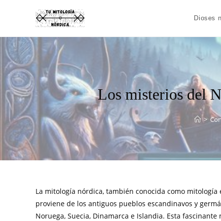
Dioses n
Los misterios del N
>
Con
La mitología nórdica, también conocida como mitología e
proviene de los antiguos pueblos escandinavos y germá
Noruega, Suecia, Dinamarca e Islandia. Esta fascinante m