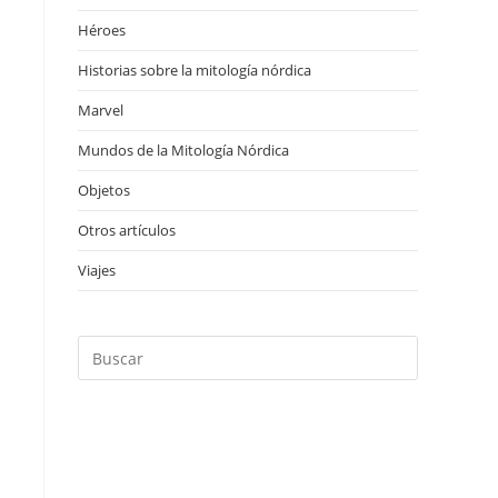
Héroes
(20)
Historias sobre la mitología nórdica
(18)
Marvel
(12)
Mundos de la Mitología Nórdica
(17)
Objetos
(28)
Otros artículos
(4)
Viajes
(1)