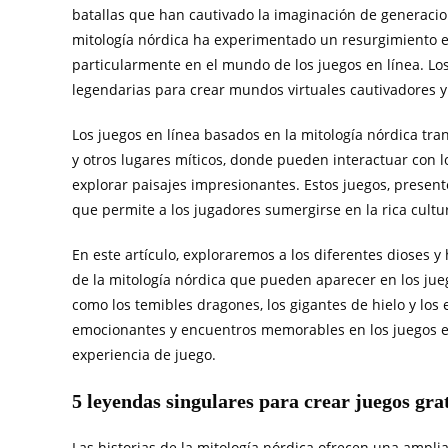
batallas que han cautivado la imaginación de generacion
mitología nórdica ha experimentado un resurgimiento e
particularmente en el mundo de los juegos en línea. Los
legendarias para crear mundos virtuales cautivadores y
Los juegos en línea basados en la mitología nórdica tra
y otros lugares míticos, donde pueden interactuar con lo
explorar paisajes impresionantes. Estos juegos, prese
que permite a los jugadores sumergirse en la rica cultur
En este artículo, exploraremos a los diferentes dioses 
de la mitología nórdica que pueden aparecer en los juego
como los temibles dragones, los gigantes de hielo y los 
emocionantes y encuentros memorables en los juegos en
experiencia de juego.
5 leyendas singulares para crear juegos grat
Las historias de la mitología nórdica ofrecen una ampli