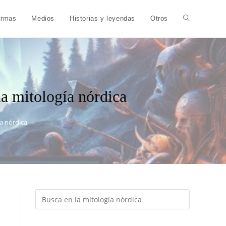
armas
Medios
Historias y leyendas
Otros
la mitología nórdica
ía nórdica