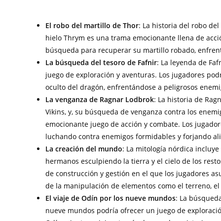
El robo del martillo de Thor
: La historia del robo de
hielo Thrym es una trama emocionante llena de acció
búsqueda para recuperar su martillo robado, enfren
La búsqueda del tesoro de Fafnir
: La leyenda de Faf
juego de exploración y aventuras. Los jugadores po
oculto del dragón, enfrentándose a peligrosos enemig
La venganza de Ragnar Lodbrok
: La historia de Rag
Vikins, y, su búsqueda de venganza contra los enemi
emocionante juego de acción y combate. Los jugadores
luchando contra enemigos formidables y forjando ali
La creación del mundo
: La mitología nórdica incluy
hermanos esculpiendo la tierra y el cielo de los rest
de construcción y gestión en el que los jugadores a
de la manipulación de elementos como el terreno, el c
El viaje de Odín por los nueve mundos
: La búsqued
nueve mundos podría ofrecer un juego de exploració