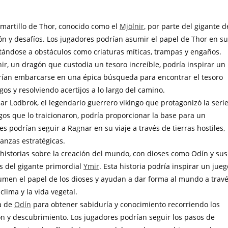
l martillo de Thor, conocido como el
Mjölnir
, por parte del gigante d
n y desafíos. Los jugadores podrían asumir el papel de Thor en su
tándose a obstáculos como criaturas míticas, trampas y engaños.
nir, un dragón que custodia un tesoro increíble, podría inspirar un
drían embarcarse en una épica búsqueda para encontrar el tesoro
os y resolviendo acertijos a lo largo del camino.
nar Lodbrok, el legendario guerrero vikingo que protagonizó la seri
gos que lo traicionaron, podría proporcionar la base para un
 podrían seguir a Ragnar en su viaje a través de tierras hostiles,
anzas estratégicas.
e historias sobre la creación del mundo, con dioses como Odín y sus
os del gigante primordial
Ymir
. Esta historia podría inspirar un jueg
sumen el papel de los dioses y ayudan a dar forma al mundo a trav
lima y la vida vegetal.
a de
Odín
para obtener sabiduría y conocimiento recorriendo los
n y descubrimiento. Los jugadores podrían seguir los pasos de