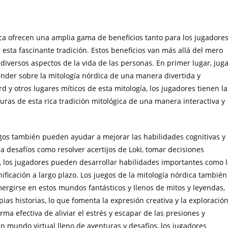
ica ofrecen una amplia gama de beneficios tanto para los jugadore
sta fascinante tradición. Estos beneficios van más allá del mero
iversos aspectos de la vida de las personas. En primer lugar, jug
nder sobre la mitología nórdica de una manera divertida y
d y otros lugares míticos de esta mitología, los jugadores tienen la
turas de esta rica tradición mitológica de una manera interactiva y
gos también pueden ayudar a mejorar las habilidades cognitivas y
a desafíos como resolver acertijos de Loki, tomar decisiones
, los jugadores pueden desarrollar habilidades importantes como 
ificación a largo plazo. Los juegos de la mitología nórdica también
ergirse en estos mundos fantásticos y llenos de mitos y leyendas,
as historias, lo que fomenta la expresión creativa y la exploració
rma efectiva de aliviar el estrés y escapar de las presiones y
n mundo virtual lleno de aventuras y desafíos, los jugadores