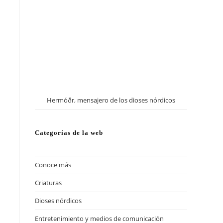
Hermóðr, mensajero de los dioses nórdicos
Categorías de la web
Conoce más
(13)
Criaturas
(57)
Dioses nórdicos
(41)
Entretenimiento y medios de comunicación
(13)