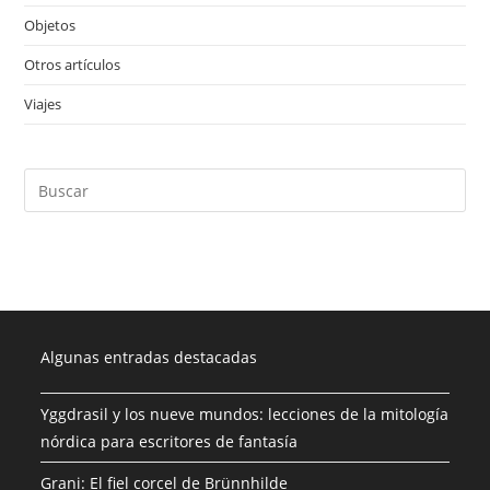
Objetos
(28)
Otros artículos
(4)
Viajes
(1)
Algunas entradas destacadas
Yggdrasil y los nueve mundos: lecciones de la mitología
nórdica para escritores de fantasía
Grani: El fiel corcel de Brünnhilde