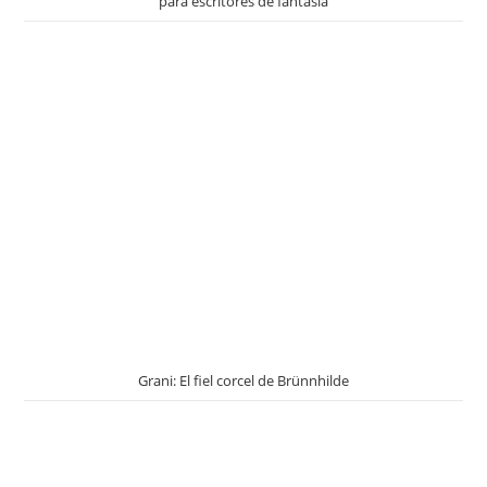
para escritores de fantasía
Grani: El fiel corcel de Brünnhilde