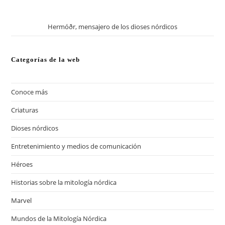
Hermóðr, mensajero de los dioses nórdicos
Categorías de la web
Conoce más
(13)
Criaturas
(57)
Dioses nórdicos
(41)
Entretenimiento y medios de comunicación
(13)
Héroes
(20)
Historias sobre la mitología nórdica
(18)
Marvel
(12)
Mundos de la Mitología Nórdica
(17)