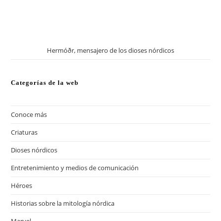
Hermóðr, mensajero de los dioses nórdicos
Categorías de la web
Conoce más
(13)
Criaturas
(57)
Dioses nórdicos
(41)
Entretenimiento y medios de comunicación
(13)
Héroes
(20)
Historias sobre la mitología nórdica
(18)
Marvel
(12)