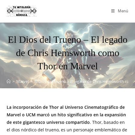
Menú
El Dios del Trueno – El legado
de Chris Hemsworth como
Thor en Marvel
>
Marvel
>
El Dios del Trueno – El legado de Chris Hemsworth com
La incorporación de Thor al Universo Cinematográfico de
Marvel o UCM marcó un hito significativo en la expansión
de este gigantesco universo compartido
. Thor, basado en
el dios nórdico del trueno, es un personaje emblemático de