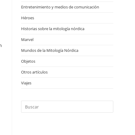
Entretenimiento y medios de comunicación
(13)
Héroes
(20)
Historias sobre la mitología nórdica
(18)
Marvel
(12)
n
Mundos de la Mitología Nórdica
(17)
Objetos
(28)
Otros artículos
(4)
Viajes
(1)