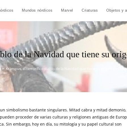
órdicos
Mundos nórdicos
Marvel
Criaturas
Objetos y 
ablo de la Navidad que tiene su ori
s
>
Krampus, el terrorífico diablo de la Navidad que tiene su origen en la Mi
 un simbolismo bastante singulares. Mitad cabra y mitad demonio,
e pueden proceder de varias culturas y religiones antiguas de Euro
ca. Sin embargo, hoy en día, su mitología y su papel cultural son