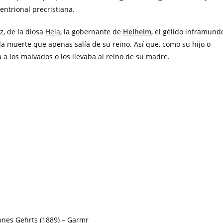
ntrional precristiana.
z, de la diosa
Hela
, la gobernante de
Helheim
, el gélido inframund
la muerte que apenas salía de su reino. Así que, como su hijo o
a a los malvados o los llevaba al reino de su madre.
nnes Gehrts (1889) – Garmr