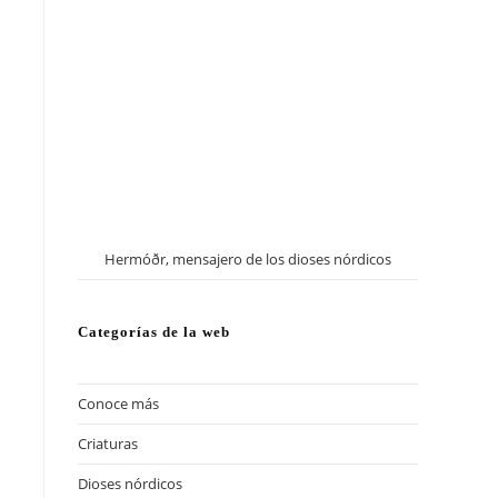
Hermóðr, mensajero de los dioses nórdicos
Categorías de la web
Conoce más
(13)
Criaturas
(57)
Dioses nórdicos
(41)