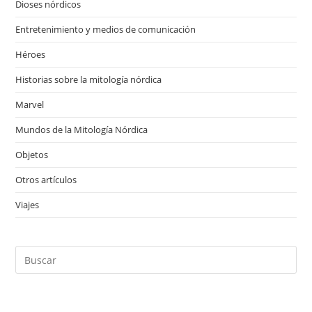
Dioses nórdicos
(41)
Entretenimiento y medios de comunicación
(13)
Héroes
(20)
Historias sobre la mitología nórdica
(18)
Marvel
(12)
Mundos de la Mitología Nórdica
(17)
Objetos
(28)
Otros artículos
(4)
Viajes
(1)