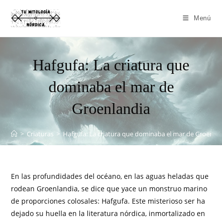
Menú
Hafgufa: La criatura que
dominaba el mar de
Groenlandia
>
Criaturas
>
Hafgufa: La criatura que dominaba el mar de Groenla
En las profundidades del océano, en las aguas heladas que
rodean Groenlandia, se dice que yace un monstruo marino
de proporciones colosales: Hafgufa. Este misterioso ser ha
dejado su huella en la literatura nórdica, inmortalizado en