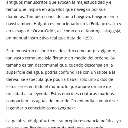
antiguos manuscritos que evocan la majestuosidad y el
temor que inspira en aquellos que navegan por sus
dominios. También conocido como havguva, havgumsen o
havstramben, Hafgufa es mencionado en la Edda prosaica y
en la saga de Örvar-Oddr, así como en el Konungs skuggsjá,
un manual instructivo real que data de 1250.
Este monstruo oceánico es descrito como un pez gigante,
tan vasto como una isla flotante en medio del océano. Su
tamaño es tan descomunal que, cuando descansa en la
superficie del agua, podría confundirse con un islote a la
deriva. Se especula que podría haber solo uno o dos de
estos seres en todo el mundo, lo que añade un aire de
unicidad a su leyenda. Estas enormes criaturas marinas
compartían las aguas del mar de Groenlandia con otro ser
legendario conocido como Lyngbakr.
La palabra «Hafgufa» tiene su propia resonancia poética, ya
que su significado es «vapor de océano», haciendo